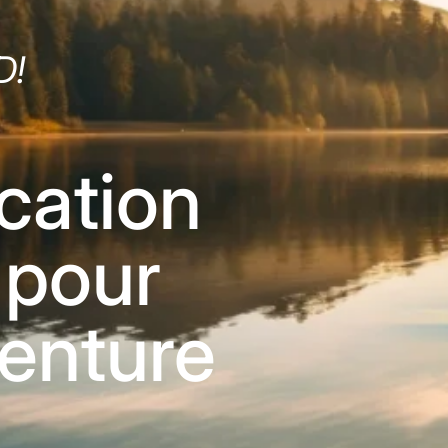
D!
cation
 pour
venture