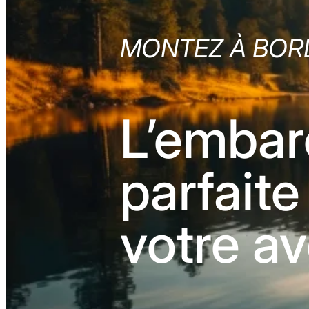
MONTEZ À BOR
L’embar
parfaite
votre a