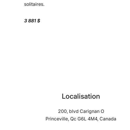
solitaires.
3 881 $
Localisation
200, blvd Carignan O
Princeville, Qc G6L 4M4, Canada